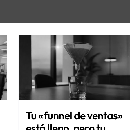
Tu «funnel de ventas»
está lleno, pero tu