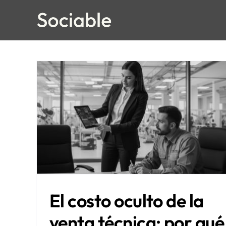
Skip
to
content
El costo oculto de la
venta técnica: por qué