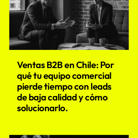
Ventas B2B en Chile: Por
qué tu equipo comercial
pierde tiempo con leads
de baja calidad y cómo
solucionarlo.